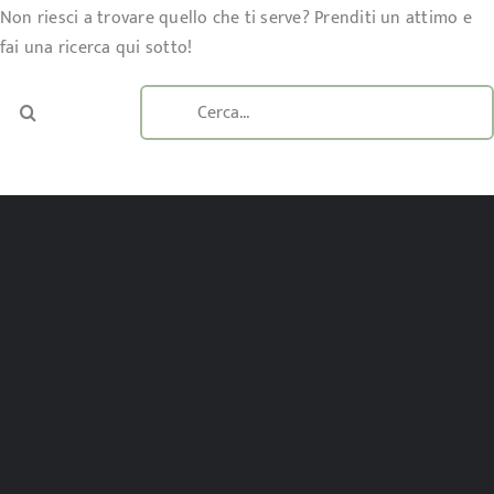
Non riesci a trovare quello che ti serve? Prenditi un attimo e
fai una ricerca qui sotto!
Cerca
per: