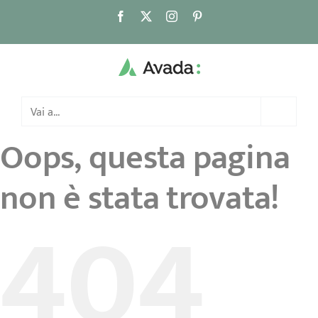
Salta
Facebook
X
Instagram
Pinterest
al
contenuto
Vai a...
Oops, questa pagina
non è stata trovata!
404