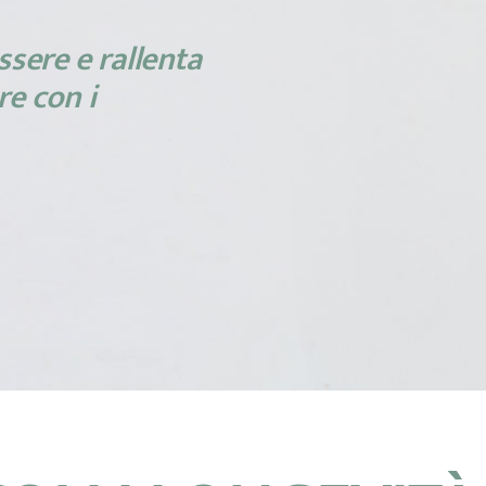
ssere e rallenta
re con i