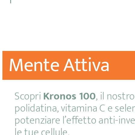
Mente Attiva
Scopri
Kronos 100
, il nost
polidatina, vitamina C e sele
potenziare l’effetto anti-i
le tue cellule.