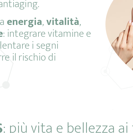
antiaging.
ta
energia
,
vitalità
,
e
: integrare vitamine e
llentare i segni
e il rischio di
S
: più vita e bellezza ai