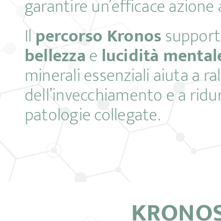
garantire un’efficace azione 
Il
percorso Kronos
suppor
bellezza
e
lucidità mental
minerali essenziali aiuta a ra
dell’invecchiamento e a ridurr
patologie collegate.
KRONO