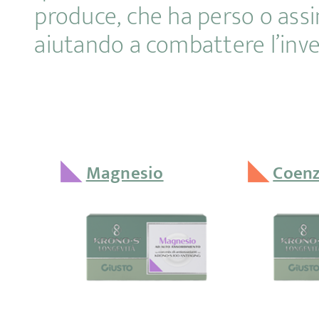
produce, che ha perso o assi
aiutando a combattere l’inv
◣
◣
Magnesio
Coen