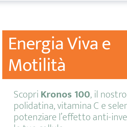
Energia Viva e
Motilità
Scopri
Kronos 100
, il nost
polidatina, vitamina C e sele
potenziare l’effetto anti-i