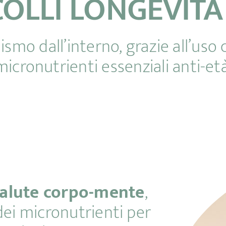
COLLI LONGEVIT
smo dall’interno, grazie all’uso 
micronutrienti essenziali anti-età
salute corpo-mente
,
dei micronutrienti per