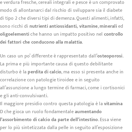
e verdura fresche, cereali integrali e pesce è un comprovato
modo di allontanarci dal rischio di sviluppare sia il diabete
di tipo 2 che diversi tipi di demenza. Questi alimenti, infatti,
sono ricchi di
nutrienti antiossidanti,
vitamine
,
minerali
ed
oligoelementi
che hanno un impatto positivo nel
controllo
dei fattori che conducono alla malattia
.
Un caso un po’ diﬀerente è rappresentato dall’
osteoporosi
.
La prima e più importante causa di questo debilitante
disturbo è la
perdita di calcio
, ma esso si presenta anche in
correlazione con patologie tiroidee e in seguito
all’assunzione a lungo termine di farmaci, come i cortisonici
e gli anti-convulsivanti.
Il maggiore presidio contro questa patologia è la
vitamina
D che gioca un ruolo fondamentale
aumentando
l’assorbimento di calcio da parte dell’intestino
. Essa viene
per lo più sintetizzata dalla pelle in seguito all’esposizione