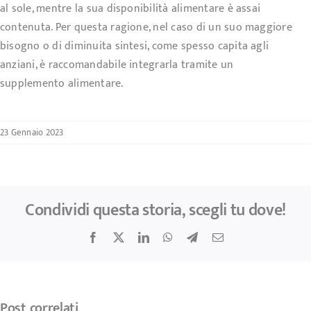
al sole, mentre la sua disponibilità alimentare è assai
contenuta. Per questa ragione, nel caso di un suo maggiore
bisogno o di diminuita sintesi, come spesso capita agli
anziani, è raccomandabile integrarla tramite un
supplemento alimentare.
23 Gennaio 2023
Condividi questa storia, scegli tu dove!
Facebook
X
LinkedIn
WhatsApp
Telegram
Email
Post correlati