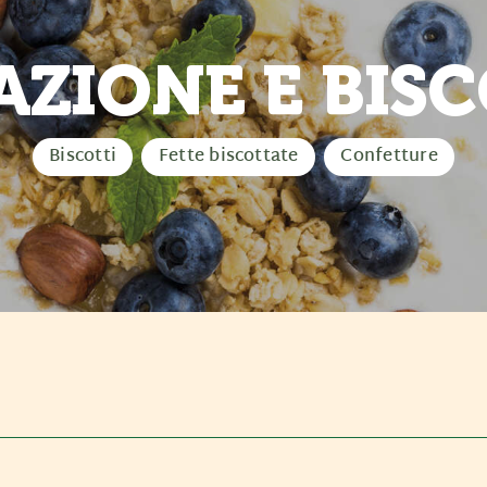
AZIONE E BISC
Biscotti
Fette biscottate
Confetture