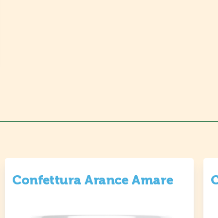
Confettura Arance Amare
C