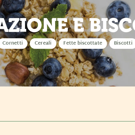
AZIONE E BISC
Cornetti
Cereali
Fette biscottate
Biscotti