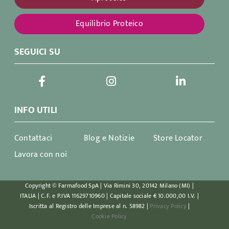
Equilibrio Proteico
SEGUICI SU
INFO UTILI
Contattaci
Blog e Notizie
Store Locator
Lavora con noi
Copyright © Farmafood SpA | Via Rimini 30, 20142 Milano (MI) |
ITALIA | C.F. e P.IVA 11629710960 | Capitale sociale € 10.000,00 I.V. |
Iscritta al Registro delle Imprese al n. 58982 |
Privacy Policy
|
Cookie Policy