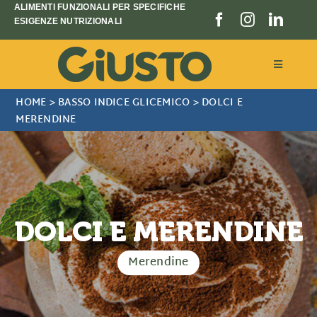
Salta
ALIMENTI FUNZIONALI PER SPECIFICHE
ESIGENZE NUTRIZIONALI
al
contenuto
Toggle
Navigati
HOME
>
BASSO INDICE GLICEMICO
>
DOLCI E
Linee prodotto
MERENDINE
Chi siamo
Blog e Notizie
DOLCI E MERENDINE
Store locator
Merendine
CERCA
PER: