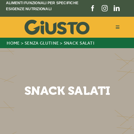
Salta
ALIMENTI FUNZIONALI PER SPECIFICHE
ESIGENZE NUTRIZIONALI
al
contenuto
Toggle
Navigati
HOME
>
SENZA GLUTINE
>
SNACK SALATI
Linee prodotto
Chi siamo
Blog e Notizie
SNACK SALATI
Store locator
CERCA
PER: