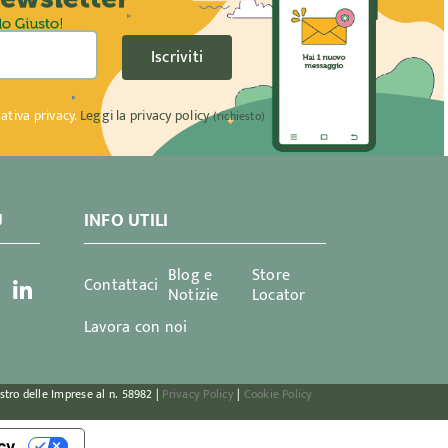
Iscriviti
ativa privacy.
Leggi la privacy policy
(richiesto)
U
INFO UTILI
Blog e
Store
Contattaci
Notizie
Locator
Lavora con noi
istro delle Imprese al n. 58982 |
Privacy Policy
|
Cookie Policy
acy