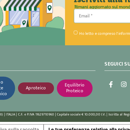
Ho letto e compreso l'inform
SEGUICI S
so
Equilibrio
ce
Aproteico
Proteico
mico
| ITALIA | C.F. e P.IVA 11629710960 | Capitale sociale € 10.000,00 I.V. | Iscritta al Reg
iva sulla raccolta
Le tue preferenze relative alla priv