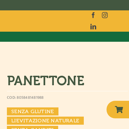
PANETTONE
COD: 8058481481988
SENZA GLUTINE
LIEVITAZIONE NATURALE