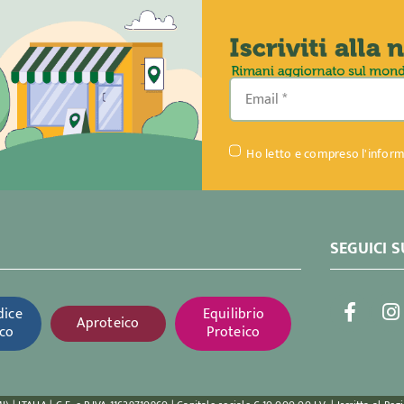
Ho letto e compreso l'inform
SEGUICI S
dice
Equilibrio
Aproteico
co
Proteico