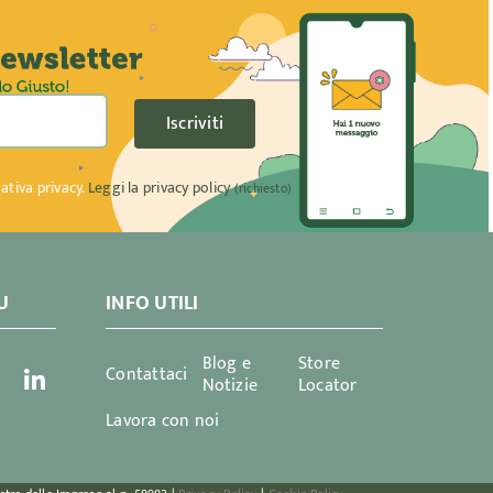
Iscriviti
ativa privacy.
Leggi la privacy policy
(richiesto)
U
INFO UTILI
Blog e
Store
Contattaci
Notizie
Locator
Lavora con noi