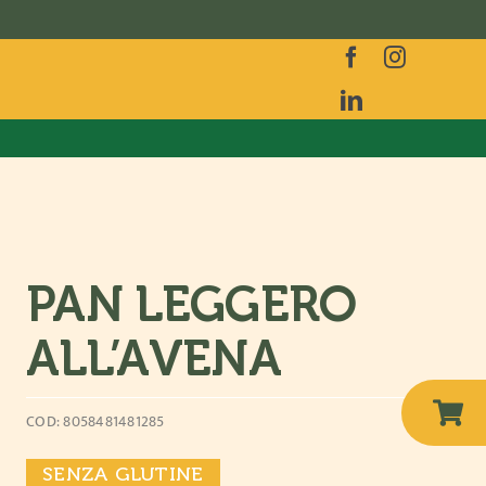
PAN LEGGERO
ALL’AVENA
COD: 8058481481285
SENZA GLUTINE