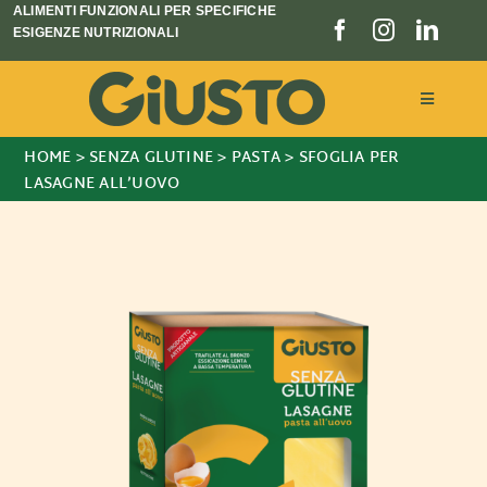
Salta
ALIMENTI FUNZIONALI PER SPECIFICHE
ESIGENZE NUTRIZIONALI
al
contenuto
Toggle
Navigati
HOME
>
SENZA GLUTINE
>
PASTA
>
SFOGLIA PER
Linee prodotto
LASAGNE ALL’UOVO
Chi siamo
Blog e Notizie
Store locator
CERCA
PER: