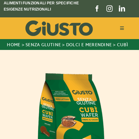
Salta
ALIMENTI FUNZIONALI PER SPECIFICHE
ESIGENZE NUTRIZIONALI
al
contenuto
Toggle
Navigati
HOME
>
SENZA GLUTINE
>
DOLCI E MERENDINE
>
CUBÌ
Linee prodotto
Chi siamo
Blog e Notizie
Store locator
CERCA
PER: