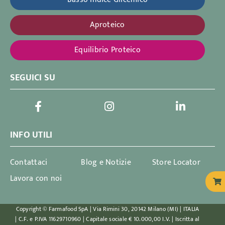
Aproteico
Equilibrio Proteico
SEGUICI SU
INFO UTILI
Contattaci
Blog e Notizie
Store Locator
Lavora con noi
Copyright © Farmafood SpA | Via Rimini 30, 20142 Milano (MI) | ITALIA
| C.F. e P.IVA 11629710960 | Capitale sociale € 10.000,00 I.V. | Iscritta al