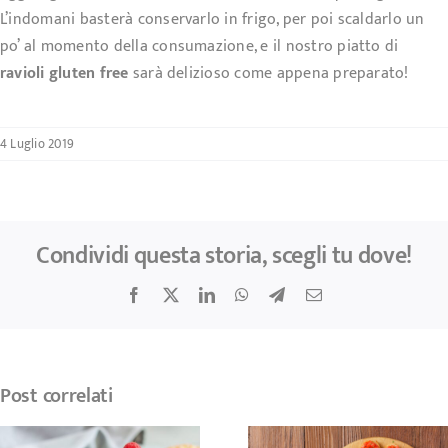
L’indomani basterà conservarlo in frigo, per poi scaldarlo un
po’ al momento della consumazione, e il nostro piatto di
ravioli gluten free
sarà delizioso come appena preparato!
4 Luglio 2019
Condividi questa storia, scegli tu dove!
Facebook
X
LinkedIn
WhatsApp
Telegram
Email
Post correlati