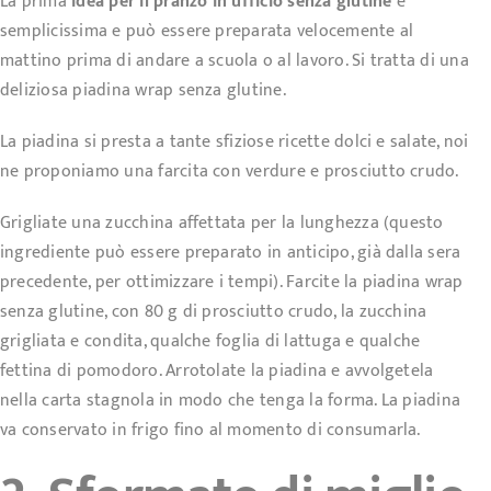
La prima
idea per il pranzo in ufficio senza glutine
è
semplicissima e può essere preparata velocemente al
mattino prima di andare a scuola o al lavoro. Si tratta di una
deliziosa piadina
wrap senza glutine
.
La
piadina si presta a tante sfiziose ricette dolci e salate
, noi
ne proponiamo una farcita con verdure e prosciutto crudo.
Grigliate una zucchina affettata per la lunghezza (questo
ingrediente può essere preparato in anticipo, già dalla sera
precedente, per ottimizzare i tempi). Farcite la piadina wrap
senza glutine, con 80 g di prosciutto crudo, la zucchina
grigliata e condita, qualche foglia di lattuga e qualche
fettina di pomodoro. Arrotolate la piadina e avvolgetela
nella carta stagnola in modo che tenga la forma. La piadina
va conservato in frigo fino al momento di consumarla.