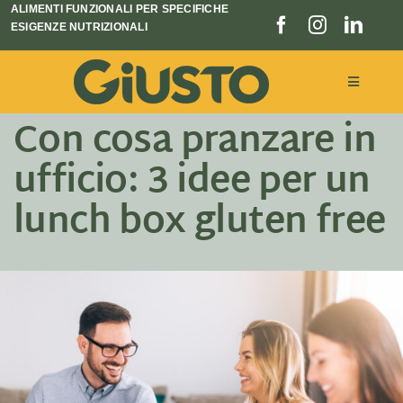
Salta
ALIMENTI FUNZIONALI PER SPECIFICHE
ESIGENZE NUTRIZIONALI
al
contenuto
Toggle
Navigati
Con cosa pranzare in
Linee prodotto
ufficio: 3 idee per un
Chi siamo
lunch box gluten free
Blog e Notizie
Store locator
CERCA
PER: