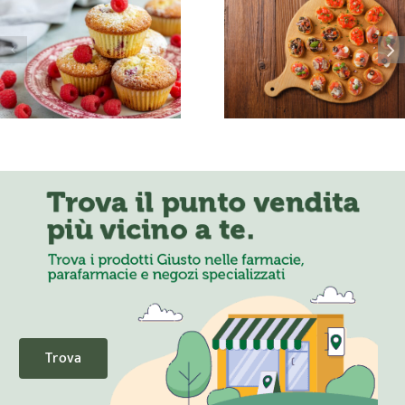
Picnic senza glutine: con
Tartine salate senza glutine?
gustosi per un pranz
Ecco 3 ricette veloci e gustose
primaverile
Trova