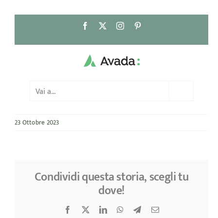
Salta
Facebook
X
Instagram
Pinterest
al
contenuto
Vai a...
23 Ottobre 2023
Condividi questa storia, scegli tu
dove!
Facebook
X
LinkedIn
WhatsApp
Telegram
Email