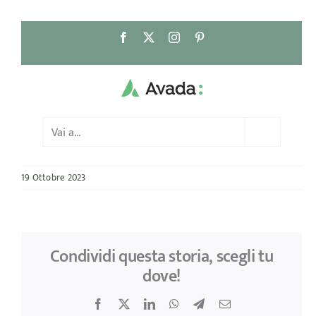
Salta
Facebook
X
Instagram
Pinterest
al
contenuto
Vai a...
19 Ottobre 2023
Condividi questa storia, scegli tu
dove!
Facebook
X
LinkedIn
WhatsApp
Telegram
Email