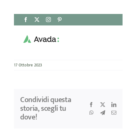
Salta
Facebook
X
Instagram
Pinterest
al
contenuto
17 Ottobre 2023
Condividi questa
Facebook
X
LinkedIn
storia, scegli tu
WhatsApp
Telegram
Email
dove!