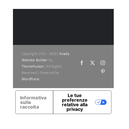
Copyright 2012 - 2023 |
Avada
Website Builder
by
Facebook
X
Instagram
ThemeFusion
| All Rights
Pinterest
Reserved | Powered by
WordPress
Le tue
Informativa
preferenze
sulla
relative alla
raccolta
privacy