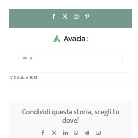
Salta
Facebook
X
Instagram
Pinterest
al
contenuto
Vai a...
17 Ottobre 2023
Condividi questa storia, scegli tu
dove!
Facebook
X
LinkedIn
WhatsApp
Telegram
Email