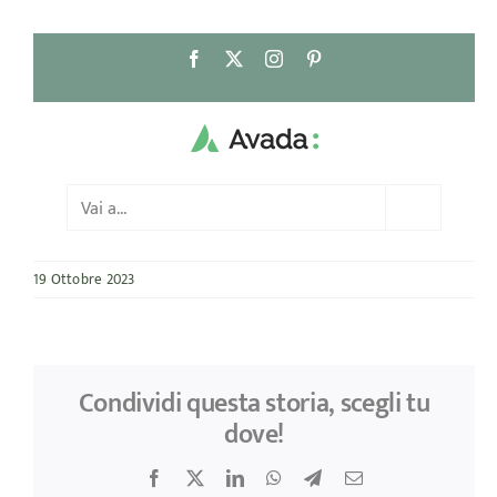
Salta
Facebook
X
Instagram
Pinterest
al
contenuto
Vai a...
19 Ottobre 2023
Condividi questa storia, scegli tu
dove!
Facebook
X
LinkedIn
WhatsApp
Telegram
Email