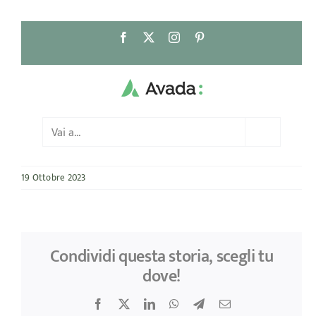
Salta
Facebook
X
Instagram
Pinterest
al
contenuto
Vai a...
19 Ottobre 2023
Condividi questa storia, scegli tu
dove!
Facebook
X
LinkedIn
WhatsApp
Telegram
Email