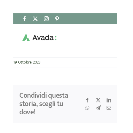
Salta
Facebook
X
Instagram
Pinterest
al
contenuto
19 Ottobre 2023
Condividi questa
Facebook
X
LinkedIn
storia, scegli tu
WhatsApp
Telegram
Email
dove!