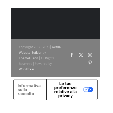
Copyright 2012 - 2023 |
Avada
Website Builder
by
Facebook
X
Instagram
ThemeFusion
| All Rights
Pinterest
Reserved | Powered by
WordPress
Le tue
Informativa
preferenze
sulla
relative alla
raccolta
privacy