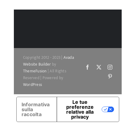
Copyright 2012 - 2023 |
Avada
Website Builder
by
Facebook
X
Instagram
ThemeFusion
| All Rights
Pinterest
Reserved | Powered by
WordPress
Le tue
Informativa
preferenze
sulla
relative alla
raccolta
privacy