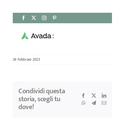
Salta
Facebook
X
Instagram
Pinterest
al
contenuto
26 Febbraio 2025
Condividi questa
Facebook
X
LinkedIn
storia, scegli tu
WhatsApp
Telegram
Email
dove!