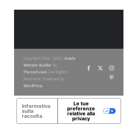
Copyright 2012 - 2023 |
Avada
Website Builder
by
Facebook
X
Instagram
ThemeFusion
| All Rights
Pinterest
Reserved | Powered by
WordPress
Le tue
Informativa
preferenze
sulla
relative alla
raccolta
privacy