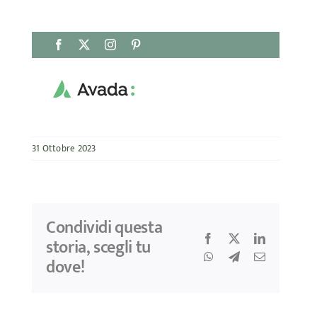
Salta
Facebook
X
Instagram
Pinterest
al
contenuto
31 Ottobre 2023
Condividi questa
Facebook
X
LinkedIn
storia, scegli tu
WhatsApp
Telegram
Email
dove!