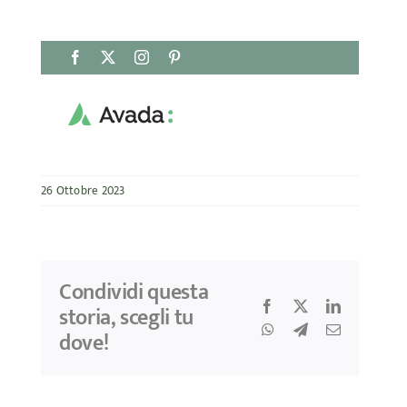
Salta
Facebook
X
Instagram
Pinterest
al
contenuto
26 Ottobre 2023
Condividi questa
Facebook
X
LinkedIn
storia, scegli tu
WhatsApp
Telegram
Email
dove!