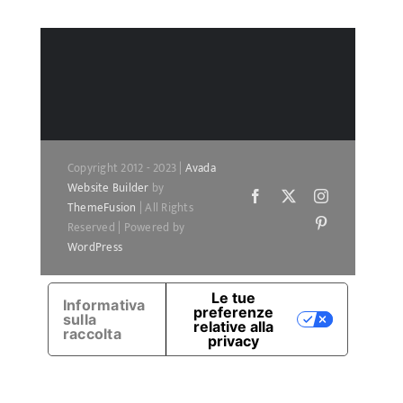
Copyright 2012 - 2023 |
Avada
Website Builder
by
Facebook
X
Instagram
ThemeFusion
| All Rights
Pinterest
Reserved | Powered by
WordPress
Le tue
Informativa
preferenze
sulla
relative alla
raccolta
privacy