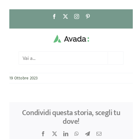
Salta
Facebook
X
Instagram
Pinterest
al
contenuto
Vai a...
19 Ottobre 2023
Condividi questa storia, scegli tu
dove!
Facebook
X
LinkedIn
WhatsApp
Telegram
Email