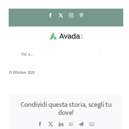
Salta
Facebook
X
Instagram
Pinterest
al
contenuto
Vai a...
31 Ottobre 2023
Condividi questa storia, scegli tu
dove!
Facebook
X
LinkedIn
WhatsApp
Telegram
Email