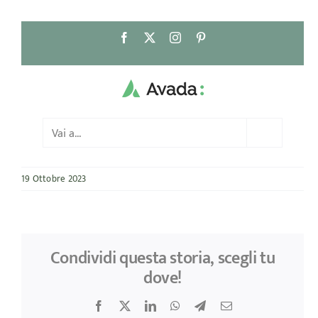
Salta
Facebook
X
Instagram
Pinterest
al
contenuto
Vai a...
19 Ottobre 2023
Condividi questa storia, scegli tu
dove!
Facebook
X
LinkedIn
WhatsApp
Telegram
Email