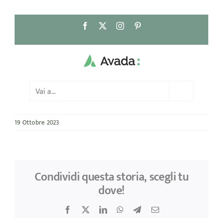
Salta
Facebook
X
Instagram
Pinterest
al
contenuto
Vai a...
19 Ottobre 2023
Condividi questa storia, scegli tu
dove!
Facebook
X
LinkedIn
WhatsApp
Telegram
Email